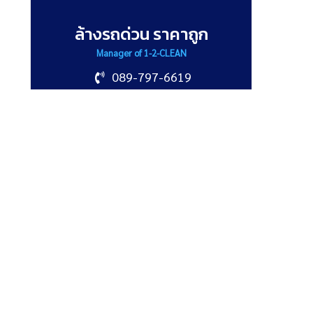
ล้างรถด่วน ราคาถูก
Manager of 1-2-CLEAN
089-797-6619
info@1-2clean.com
Recent Posts
ขั้นตอนการล้างรถให้
สะอาดเหมือนใหม่ ที่คุณ
ทำได้เอง
พฤษภาคม 12, 2025